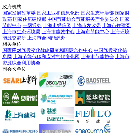
政府机构
国家发展改革委
国家工业和信息化部
国家生态环境部
国家财
政部
国家住房建设部
中国节能协会节能服务产业委员会
国家
节能中心
一网通办
上海市经信委
上海市发改委
上海市住建委
上海市生态环境局
上海市能效中心
上海市节能中心
上海环境
能源交易所
上海市合同能源办
相关单位
国家应对气候变化战略研究和国际合作中心
中国气候变化信
息网
上海节能低碳和应对气候变化网
上海市节能协会
上海市
资源综合利用协会
副会长单位