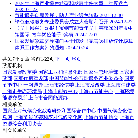
2024年上海产业绿色转型和发展十件大事｜年度盘点
2025-01-23
节能服务创新发展，助力产业绿色转型
2024-12-30
绿色低碳服务专业委员会成立大会顺利召开
2024-12-23
【员工风采】喜报！宝钢节能青年员工荣获2024年度中
钢国际“青年岗位能手”奖项
2024-12-05
国家发展改革委等部门关于印发《完善碳排放统计核算
体系工作方案》的通知
2024-10-24
共317个文章 当前1/22页
下一页
尾页
政府机构
国家发展改革委
国家工业和信息化部
国家生态环境部
国家财
政部
国家住房建设部
中国节能协会节能服务产业委员会
国家
节能中心
一网通办
上海市经信委
上海市发改委
上海市住建委
上海市生态环境局
上海市能效中心
上海市节能中心
上海环境
能源交易所
上海市合同能源办
相关单位
国家应对气候变化战略研究和国际合作中心
中国气候变化信
息网
上海节能低碳和应对气候变化网
上海市节能协会
上海市
资源综合利用协会
副会长单位