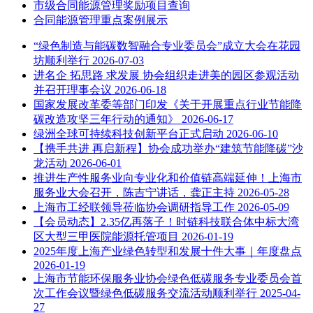
市级合同能源管理奖励项目查询
合同能源管理重点案例展示
“绿色制造与能碳数智融合专业委员会”成立大会在花园
坊顺利举行
2026-07-03
进名企 拓思路 求发展 协会组织走进美的园区参观活动
并召开理事会议
2026-06-18
国家发展改革委等部门印发《关于开展重点行业节能降
碳改造攻坚三年行动的通知》
2026-06-17
绿洲全球可持续科技创新平台正式启动
2026-06-10
【携手共进 再启新程】协会成功举办“建筑节能降碳”沙
龙活动
2026-06-01
推进生产性服务业向专业化和价值链高端延伸！上海市
服务业大会召开，陈吉宁讲话，龚正主持
2026-05-28
上海市工经联领导莅临协会调研指导工作
2026-05-09
【会员动态】2.35亿再落子！时链科技联合体中标大湾
区大型三甲医院能源托管项目
2026-01-19
2025年度上海产业绿色转型和发展十件大事｜年度盘点
2026-01-19
上海市节能环保服务业协会绿色低碳服务专业委员会首
次工作会议暨绿色低碳服务交流活动顺利举行
2025-04-
27