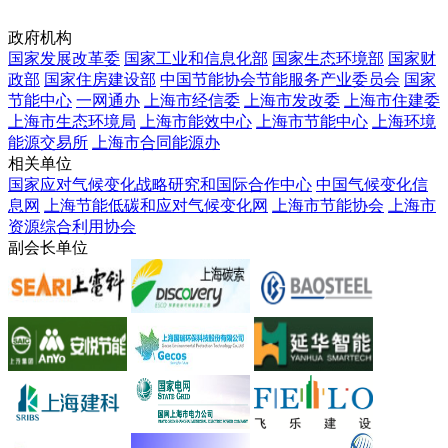
政府机构
国家发展改革委
国家工业和信息化部
国家生态环境部
国家财
政部
国家住房建设部
中国节能协会节能服务产业委员会
国家
节能中心
一网通办
上海市经信委
上海市发改委
上海市住建委
上海市生态环境局
上海市能效中心
上海市节能中心
上海环境
能源交易所
上海市合同能源办
相关单位
国家应对气候变化战略研究和国际合作中心
中国气候变化信
息网
上海节能低碳和应对气候变化网
上海市节能协会
上海市
资源综合利用协会
副会长单位