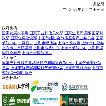
务总局
二〇〇八年九月二十三日
政府机构
国家发展改革委
国家工业和信息化部
国家生态环境部
国家财
政部
国家住房建设部
中国节能协会节能服务产业委员会
国家
节能中心
一网通办
上海市经信委
上海市发改委
上海市住建委
上海市生态环境局
上海市能效中心
上海市节能中心
上海环境
能源交易所
上海市合同能源办
相关单位
国家应对气候变化战略研究和国际合作中心
中国气候变化信
息网
上海节能低碳和应对气候变化网
上海市节能协会
上海市
资源综合利用协会
副会长单位