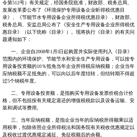
令第
512
号）有关规定，经国务院批准，财政部、税务总局、
发展改革委公布了《环境保护专用设备企业昕得税优惠目
录》、《节能节水专用设备企业所得税优惠目录》，财政部、
税务总局、安监总局公布了《安全生产专用设备企业所得税优
惠目录》（以下统称《目录》）。现将执行《目录》的有关问
题通知如下：
一、企业自
2008
年
1
月
l
日起购置并实际使用列入《目录》
范围内的环境保护、节能节水和安全生产专用设备，可以按专
用设备投资额的
10
％抵免当年企业所得税应纳税额；企业当年
应纳税额不足抵免的，可以向以后年度结转，但结转期不得超
过
5
个纳税年度。
二、专用设备投资额，是指购买专用设备发票价税合计价
格，但不包括按有关规定退还的增值税税款以及设备运输、安
装和调试等费用。
三、当年应纳税额，是指企业当年的应纳税所得额乘以适
用税率，扣除依照企业所得税法和国务院有关税收优惠规定以
及税收过渡优惠规定减征、免征税额后的余额。